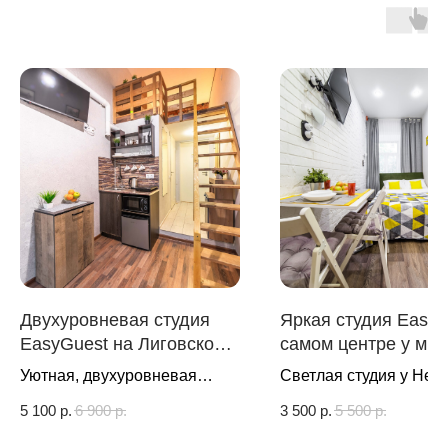
Двухуровневая студия
Яркая студия EasyG
EasyGuest на Лиговском у
самом центре у м.
м. Площадь Восстания|
Площадь А.Невског
Уютная, двухуровневая
Светлая студия у Нев
Санкт-Петербург
Санкт-Петербург
студия в историческом
проспекта
5 100
р.
6 900
р.
3 500
р.
5 500
р.
Центре Санкт-Петербурга