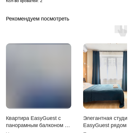
Кол-во кроватей: 2
Рекомендуем посмотреть
Квартира EasyGuest с
Элегантная студия
панорамным балконом у
EasyGuest рядом с 
м. Измайлово | Москва
Динамо | Москва