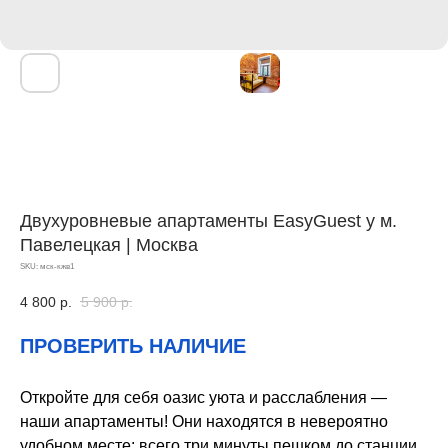
Двухуровневые апартаменты EasyGuest у м.
Павелецкая | Москва
SKU:
мск-кжв1
4 800
р.
5 900
р.
ПРОВЕРИТЬ НАЛИЧИЕ
Откройте для себя оазис уюта и расслабления —
наши апартаменты! Они находятся в невероятно
удобном месте: всего три минуты пешком до станции