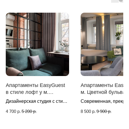
Апартаменты EasyGuest
Апартаменты EasyG
в стиле лофт у м.
м. Цветной бульвар 
Трубная | Москва
Москва
Дизайнерская студия с стиле
Современная, прекра
Loft
оборудованная уютна
4 700
р.
5 200
р.
8 500
р.
9 900
р.
квартира для 2-4 гост
доме 1916года постро
самом сердце Москвы