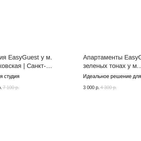
ия EasyGuest у м.
Апартаменты EasyG
ковская | Санкт-
зеленых тонах у м.
рбург
Чертановская | Мо
я студия
Идеальное решение для
путешественников и гос
.
7 100
р.
3 000
р.
4 300
р.
столицы. Квартира полн
оснащена для проживан
гостей: мини-кухня с об
зоной, удобная кровать 
качественным постельн
ванная комната. Удобно
бесконтактное заселени