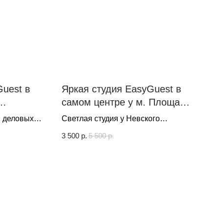
uest в
Яркая студия EasyGuest в
самом центре у м. Площадь
сква
А.Невского | Санкт-
 деловых
Светлая студия у Невского
Петербург
тей
проспекта
3 500
р.
5 500
р.
остью
ия 2-х
еденной
с
ым бельем,
е
е через