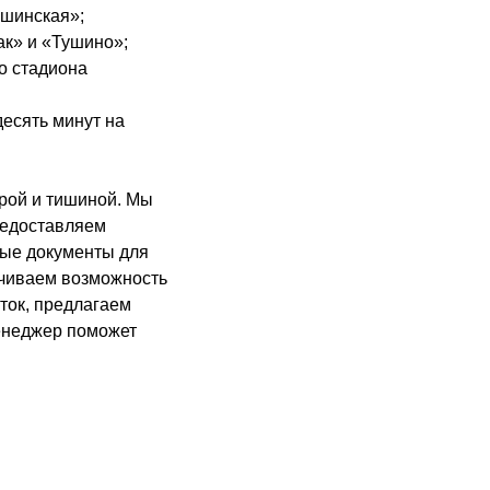
ушинская»;
ак» и «Тушино»;
о стадиона
десять минут на
рой и тишиной. Мы
редоставляем
ные документы для
печиваем возможность
ток, предлагаем
менеджер поможет