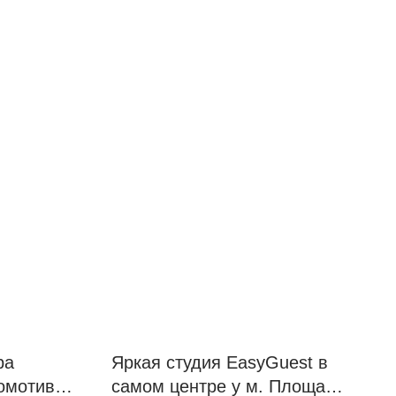
ра
Яркая студия EasyGuest в
омотив |
самом центре у м. Площадь