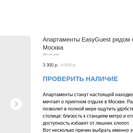
Апартаменты EasyGuest рядом с
Москва
SKU:
мск_влк2
3 300
р.
4 900
р.
ПРОВЕРИТЬ НАЛИЧИЕ
Апартаменты станут настоящей находкой
мечтает о приятном отдыхе в Москве. 
позволит в полной мере ощутить удобст
столице: близость к станциям метро и о
доступность избавят от лишних хлопот.
Вот несколько причин выбрать именно э