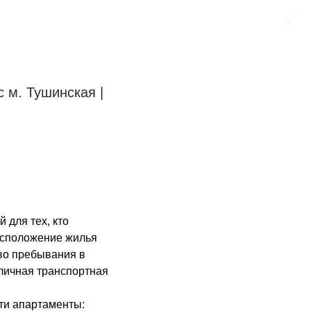
 м. Тушинская |
 для тех, кто
Расположение жилья
во пребывания в
тличная транспортная
ти апартаменты: